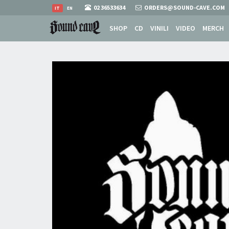
02 36533634
ORDERS@SOUND-CAVE.COM
IT
EN
SHOP
CD
VINILI
VIDEO
MERCH