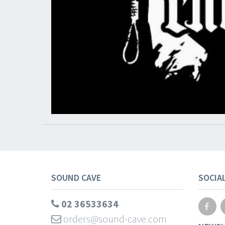
SOUND CAVE
SOCIA
02 36533634
orders@sound-cave.com