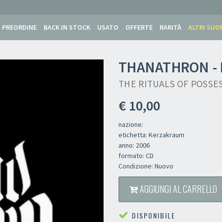
PREORDINE
BACK IN STOCK
USATO
OFFERTE
RARITÀ
ALTRI SUO
THANATHRON -
THE RITUALS OF POSSE
€ 10,00
nazione:
etichetta: Kerzakraum
anno: 2006
formato: CD
Condizione: Nuovo
AGGIUNGI AL CARRELLO
DISPONIBILE