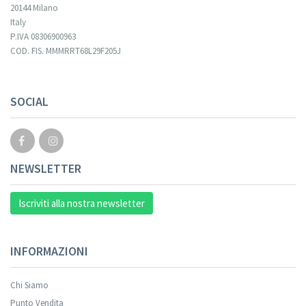
20144 Milano
Italy
P.IVA 08306900963
COD. FIS. MMMRRT68L29F205J
Your registration cannot be validated.
SOCIAL
NEWSLETTER
Iscriviti alla nostra newsletter
INFORMAZIONI
Chi Siamo
Punto Vendita