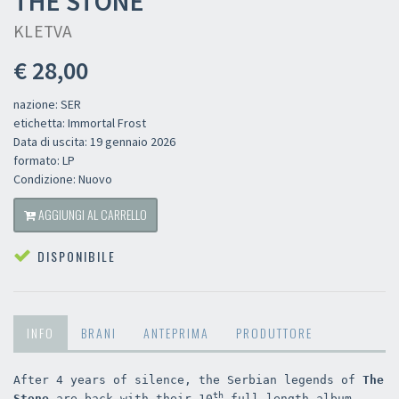
THE STONE
KLETVA
€ 28,00
nazione: SER
etichetta: Immortal Frost
Data di uscita: 19 gennaio 2026
formato: LP
Condizione: Nuovo
AGGIUNGI AL CARRELLO
DISPONIBILE
INFO
BRANI
ANTEPRIMA
PRODUTTORE
After 4 years of silence, the Serbian legends of
The
th
Stone
are back with their 10
full length album