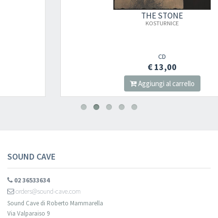
THE STONE
×
KOSTURNICE
Newsletter
CD
€ 13,00
Aggiungi al carrello
Iscriviti alla newsletter di
Sound Cave
per essere sempre informato
delle novità, degli ultimi arrivi in negozio e delle promozioni attive!
SOUND CAVE
02 36533634
orders@sound-cave.com
Sound Cave di Roberto Mammarella
Via Valparaiso 9