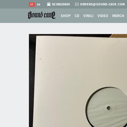
02 36533634
ORDERS@SOUND-CAVE.COM
IT
EN
SHOP
CD
VINILI
VIDEO
MERCH