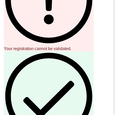
Sound Cave di Roberto Mammarella
Via Valparaiso 9
20144 Milano
Italy
P.IVA 08306900963
COD. FIS. MMMRRT68L29F205J
SOCIAL
NEWSLETTER
Iscriviti alla nostra newsletter
INFORMAZIONI
×