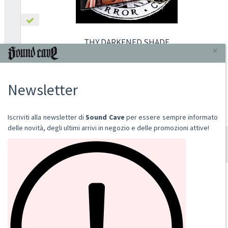
THY DARKENED SHADE
LIBER LVCIFER I: KHEM SEDJET
2014
DIGI CD
€ 14,00
Aggiungi al carrello
SOUND CAVE
02 36533634
orders@sound-cave.com