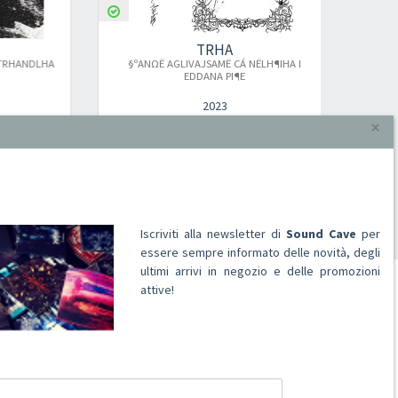
TRHA
A​NDLHA
§​º​AN​Ω​Ë AGLIVAJSAMË CÁ N​Ë​LH​¶​IHA I
EDDANA PI​¶​E
2023
×
DIGI CD
€ 13,00
Aggiungi al carrello
Iscriviti alla newsletter di
Sound Cave
per
essere sempre informato delle novità, degli
ultimi arrivi in negozio e delle promozioni
attive!
ACCOUNT
Registrati
Accedi