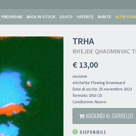
PREORDINE
BACK IN STOCK
USATO
OFFERTE
RARITÀ
ALTRI SUO
TRHA
RHEJDE QHAOMINVAC TL
€ 13,00
nazione:
etichetta: Flowing Downward
Data di uscita: 25 novembre 2023
formato: DIGI CD
Condizione: Nuovo
AGGIUNGI AL CARRELLO
DISPONIBILE