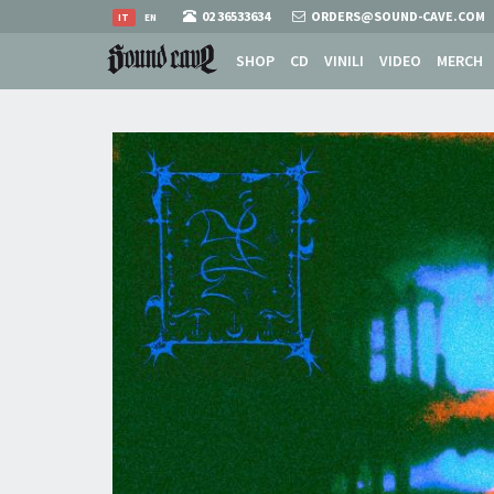
02 36533634
ORDERS@SOUND-CAVE.COM
IT
EN
SHOP
CD
VINILI
VIDEO
MERCH