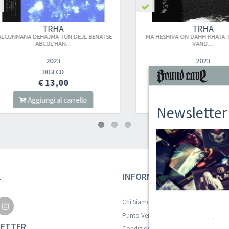
TRHA
TRHA
NNANA D​E​HAJMA TUN DEJL BE​NATSE
MA H​E​SHIVA ON DAHH KHATA TRH​
ABCUL​’​HAN...
VAND....
2023
2023
DIGI CD
DIGI CD
€ 13,00
€ 13,00
Aggiungi al carrello
Aggiungi al carrello
Newsletter
L
INFORMAZIONI
Chi Siamo
Punto Vendita
ETTER
Condizioni Di Vendita