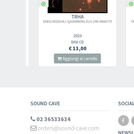
TRHA
ENDLH​E​DE​HAJ QA​SHM​E​NA ELH VIM INNIVTE
T​ALCU
2023
DIGI CD
€ 13,00
lo
Aggiungi al carrello
SOUND CAVE
SOCIA
02 36533634
orders@sound-cave.com
NEWSL