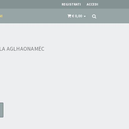
REGISTRATI
ACCEDI
NI
€ 0,00
A AGLHAONAM​Ë​C