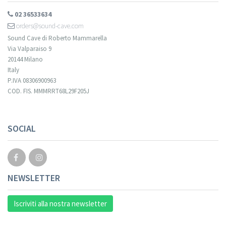
02 36533634
orders@sound-cave.com
Sound Cave di Roberto Mammarella
Via Valparaiso 9
20144 Milano
Italy
P.IVA 08306900963
COD. FIS. MMMRRT68L29F205J
SOCIAL
NEWSLETTER
Iscriviti alla nostra newsletter