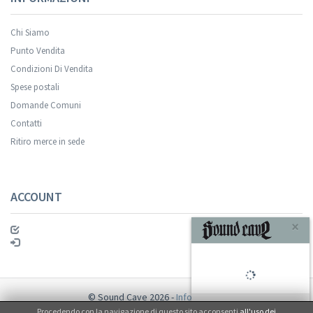
Chi Siamo
Punto Vendita
Condizioni Di Vendita
Spese postali
Domande Comuni
Contatti
Ritiro merce in sede
ACCOUNT
×
© Sound Cave 2026 -
Info privacy
Procedendo con la navigazione di questo sito acconsenti
all'uso dei
Non mi interessa