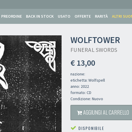
PREORDINE
BACK IN STOCK
USATO
OFFERTE
RARITÀ
ALTRI SUO
WOLFTOWER
FUNERAL SWORDS
€ 13,00
nazione:
etichetta: Wolfspell
anno: 2022
formato: CD
Condizione: Nuovo
AGGIUNGI AL CARRELLO
DISPONIBILE