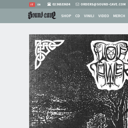
02 36533634
ORDERS@SOUND-CAVE.COM
IT
EN
SHOP
CD
VINILI
VIDEO
MERCH