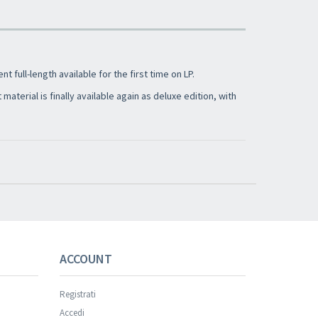
 full-length available for the first time on LP.
t material is finally available again as deluxe edition, with
s successful.
ACCOUNT
Registrati
Accedi