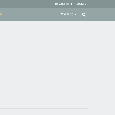
REGISTRATI
ACCEDI
ultimi arrivi in negozio e delle promozioni
attive!
NI
€ 0,00
nnot be validated.