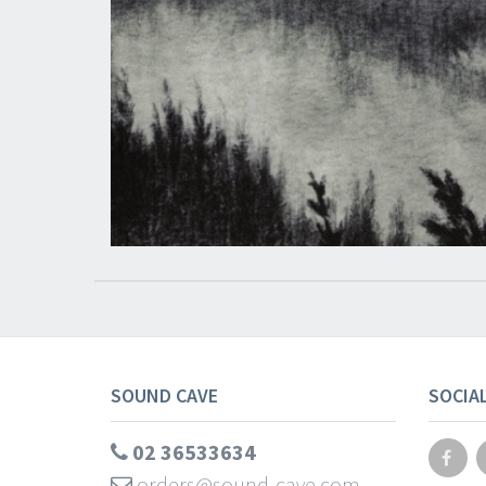
SOUND CAVE
SOCIA
02 36533634
orders@sound-cave.com