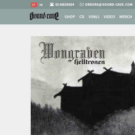
02 36533634
ORDERS@SOUND-CAVE.COM
IT
EN
SHOP
CD
VINILI
VIDEO
MERCH