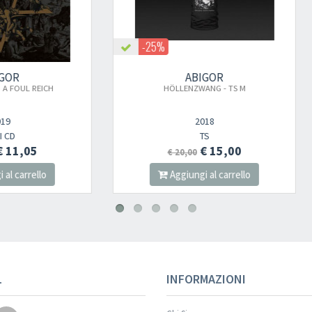
Your registration ca
-25%
ABIGOR
ABIGOR
HÖLLENZWANG - TS M
ORKBLUT - THE RETALIATIO
2018
2021
TS
DIGI CD
€ 15,00
€ 14,00
€ 20,00
Aggiungi al carrello
Aggiungi al carrello
Your registration wa
L
INFORMAZIONI