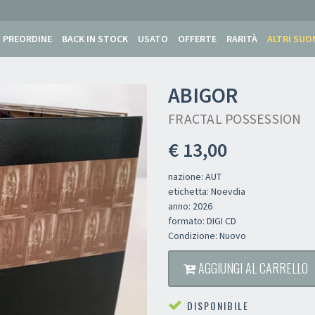
PREORDINE
BACK IN STOCK
USATO
OFFERTE
RARITÀ
ALTRI SUO
ABIGOR
FRACTAL POSSESSION
€ 13,00
nazione: AUT
etichetta: Noevdia
anno: 2026
formato: DIGI CD
Condizione: Nuovo
Newsletter
AGGIUNGI AL CARRELLO
DISPONIBILE