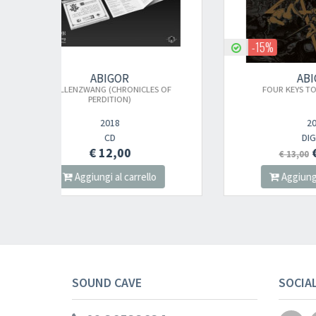
-15%
ABIGOR
ES OF
FOUR KEYS TO A FOUL REICH
2019
DIGI CD
€ 11,05
€ 13,00
lo
Aggiungi al carrello
SOUND CAVE
SOCIA