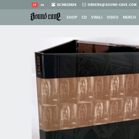
02 36533634
ORDERS@SOUND-CAVE.COM
IT
EN
SHOP
CD
VINILI
VIDEO
MERCH