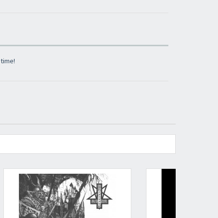
ultimi arrivi in negozio e delle promozioni
attive!
 time!