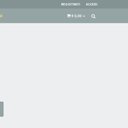
REGISTRATI
ACCEDI
NI
€ 0,00
×
Iscriviti alla newsletter di
Sound Cave
per
essere sempre informato delle novità, degli