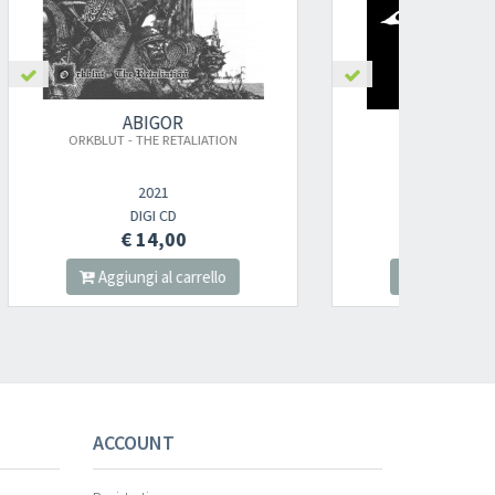
nnot be validated.
-2
ABIGOR
N
APOKALYPSE
2022
DIGI CD
€ 14,00
Aggiungi al carrello
s successful.
ACCOUNT