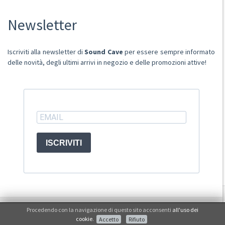
Chi Siamo
Newsletter
Punto Vendita
Condizioni Di Vendita
Spese postali
Iscriviti alla newsletter di
Sound Cave
per essere sempre informato
Domande Comuni
delle novità, degli ultimi arrivi in negozio e delle promozioni attive!
Contatti
Ritiro merce in sede
ACCOUNT
ISCRIVITI
© Sound Cave 2026 -
Info privacy
Procedendo con la navigazione di questo sito acconsenti
all'uso dei
Non mi interessa
cookie
.
Accetto
Rifiuto