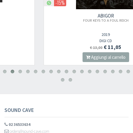
-15%
ABIGOR
FOUR KEYS TO A FOUL REICH
2019
DIGI CD
€ 11,05
€ 13,00
Aggiungi al carrello
SOUND CAVE
02 36533634
orders@sound-cave.com