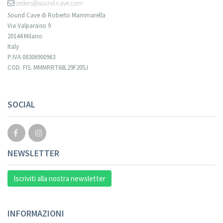
orders@sound-cave.com
Sound Cave di Roberto Mammarella
Via Valparaiso 9
20144 Milano
Italy
P.IVA 08306900963
COD. FIS. MMMRRT68L29F205J
Your registration cannot be validated.
SOCIAL
NEWSLETTER
Iscriviti alla nostra newsletter
INFORMAZIONI