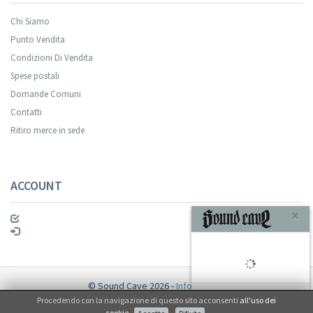
Chi Siamo
Punto Vendita
Condizioni Di Vendita
Spese postali
Your registration was successful.
Domande Comuni
Contatti
Ritiro merce in sede
ACCOUNT
ISCRIVITI
© Sound Cave 2026 -
Info privacy
Procedendo con la navigazione di questo sito acconsenti
all'uso dei
Non mi interessa
cookie
.