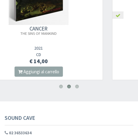
CANCER
×
THE SINS OF MANKIND - (MAHOGANY VINYL )
2021
Newsletter
LP
€ 25,00
Aggiungi al carrello
Iscriviti alla newsletter di
Sound Cave
per essere sempre informato
delle novità, degli ultimi arrivi in negozio e delle promozioni attive!
SOUND CAVE
02 36533634