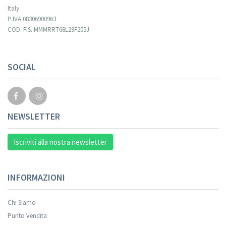
Italy
P.IVA 08306900963
COD. FIS. MMMRRT68L29F205J
Your registration cannot be validated.
SOCIAL
NEWSLETTER
Iscriviti alla nostra newsletter
INFORMAZIONI
Chi Siamo
Punto Vendita