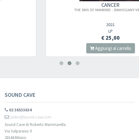
CANCER
×
THE SINS OF MANKIND - (MAHOGANY VINYL )
2021
Newsletter
LP
€ 25,00
Aggiungi al carrello
Iscriviti alla newsletter di
Sound Cave
per essere sempre informato
delle novità, degli ultimi arrivi in negozio e delle promozioni attive!
SOUND CAVE
02 36533634
orders@sound-cave.com
Sound Cave di Roberto Mammarella
Via Valparaiso 9
20144 Milano