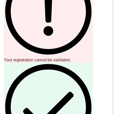
02 36533634
orders@sound-cave.com
Sound Cave di Roberto Mammarella
Via Valparaiso 9
20144 Milano
Italy
P.IVA 08306900963
COD. FIS. MMMRRT68L29F205J
SOCIAL
NEWSLETTER
Iscriviti alla nostra newsletter