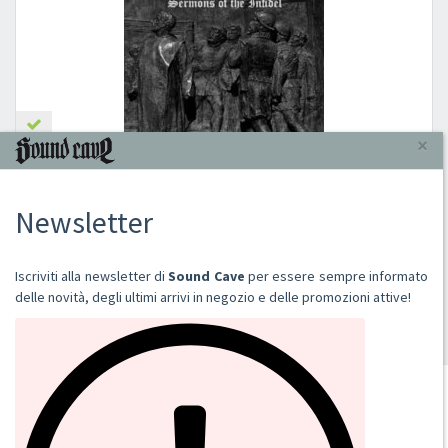
COUNTESS
SERMONS OF THE INFIDEL
2014
DIGI CD
€ 12,00
Aggiungi al carrello
SOUND CAVE