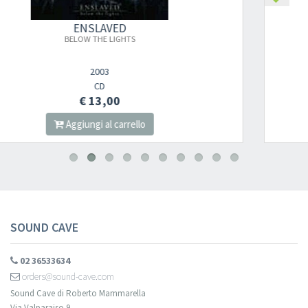
ENSLAVED
HORDANES LAND
2018
DIGI CD
€ 14,00
Aggiungi al carrello
SOUND CAVE
02 36533634
orders@sound-cave.com
Sound Cave di Roberto Mammarella
Via Valparaiso 9