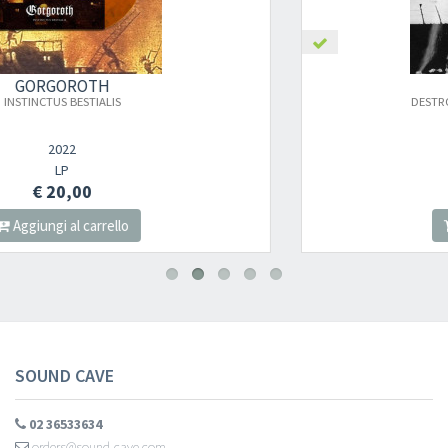
GORGOROTH
×
DESTROYER (WHITE/BLACK MARBLED)
2022
Newsletter
LP
€ 22,00
Aggiungi al carrello
Iscriviti alla newsletter di
Sound Cave
per essere sempre informato
delle novità, degli ultimi arrivi in negozio e delle promozioni attive!
SOUND CAVE
02 36533634
orders@sound-cave.com