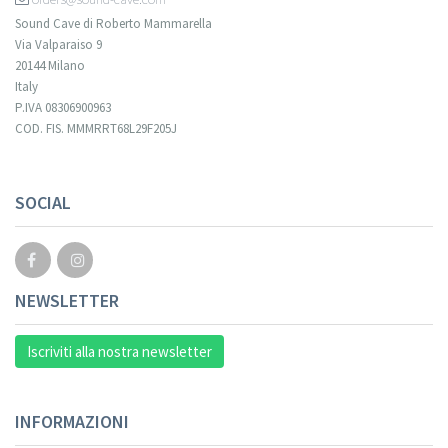
Sound Cave di Roberto Mammarella
Via Valparaiso 9
20144 Milano
Italy
P.IVA 08306900963
COD. FIS. MMMRRT68L29F205J
Your registration cannot be validated.
SOCIAL
NEWSLETTER
Iscriviti alla nostra newsletter
INFORMAZIONI