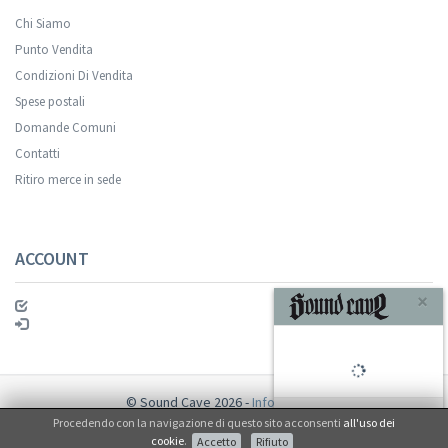
Chi Siamo
Punto Vendita
Condizioni Di Vendita
Spese postali
Your registration was successful.
Domande Comuni
Contatti
Ritiro merce in sede
ACCOUNT
ISCRIVITI
© Sound Cave 2026 -
Info privacy
Procedendo con la navigazione di questo sito acconsenti
all'uso dei
Non mi interessa
cookie
.
Accetto
Rifiuto