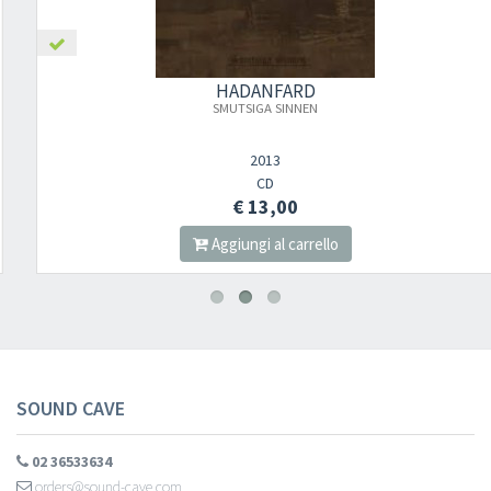
HADANFARD
SMUTSIGA SINNEN
2013
CD
€ 13,00
Aggiungi al carrello
SOUND CAVE
02 36533634
orders@sound-cave.com