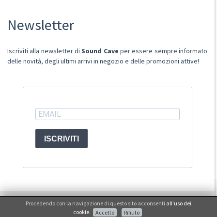
Chi Siamo
Newsletter
Punto Vendita
Condizioni Di Vendita
Spese postali
Iscriviti alla newsletter di
Sound Cave
per essere sempre informato
Domande Comuni
delle novità, degli ultimi arrivi in negozio e delle promozioni attive!
Contatti
Ritiro merce in sede
ACCOUNT
ISCRIVITI
© Sound Cave 2026 -
Info privacy
Procedendo con la navigazione di questo sito acconsenti
all'uso dei
Non mi interessa
cookie
.
Accetto
Rifiuto