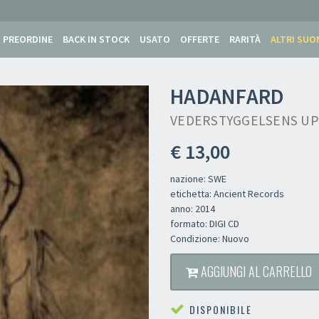
PREORDINE
BACK IN STOCK
USATO
OFFERTE
RARITÀ
ALTRI SUO
HADANFARD
VEDERSTYGGELSENS UPP
€ 13,00
nazione: SWE
etichetta: Ancient Records
anno: 2014
formato: DIGI CD
Condizione: Nuovo
AGGIUNGI AL CARRELLO
DISPONIBILE