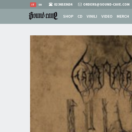
02 36533634
ORDERS@SOUND-CAVE.COM
IT
EN
SHOP
CD
VINILI
VIDEO
MERCH