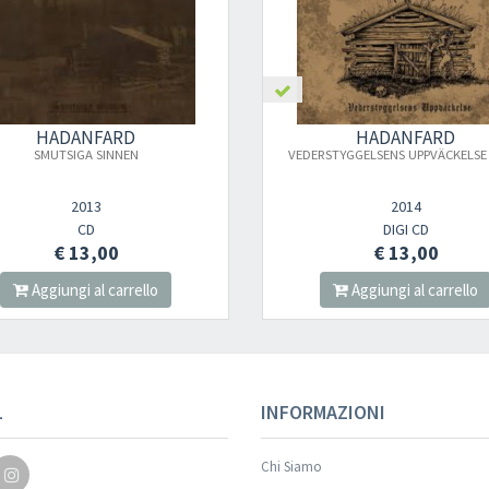
HADANFARD
HADANFARD
SMUTSIGA SINNEN
VEDERSTYGGELSENS UPPVÄCKELSE 
2013
2014
CD
DIGI CD
€ 13,00
€ 13,00
Aggiungi al carrello
Aggiungi al carrello
L
INFORMAZIONI
Chi Siamo