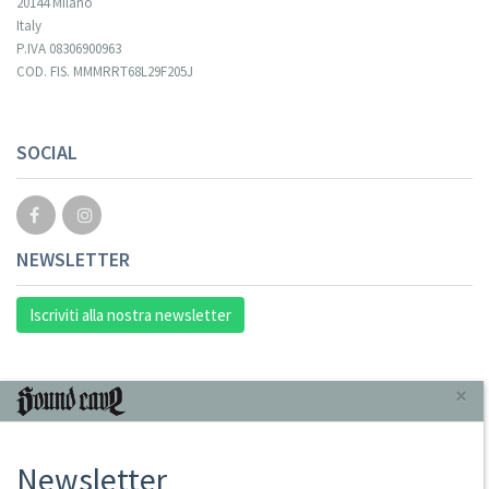
20144 Milano
Italy
P.IVA 08306900963
COD. FIS. MMMRRT68L29F205J
SOCIAL
NEWSLETTER
Iscriviti alla nostra newsletter
INFORMAZIONI
×
Chi Siamo
Newsletter
Punto Vendita