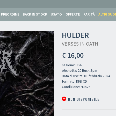
PREORDINE
BACK IN STOCK
USATO
OFFERTE
RARITÀ
ALTRI SUO
HULDER
VERSES IN OATH
€ 16,00
nazione: USA
etichetta: 20 Buck Spin
Data di uscita: 01 febbraio 2024
formato: DIGI CD
Condizione: Nuovo
NON DISPONIBILE
Newsletter