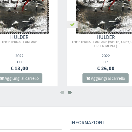
Your registration ca
Pre ordine
HULDER
HULDER
 ETERNAL FANFARE (WHITE, GREY, OLIVE
VERBOLGEN
GREEN MERGE)
2022
2026
LP
DIGI CD
€ 26,00
€ 16,00
Aggiungi al carrello
Aggiungi al carrel
Your registration wa
L
INFORMAZIONI