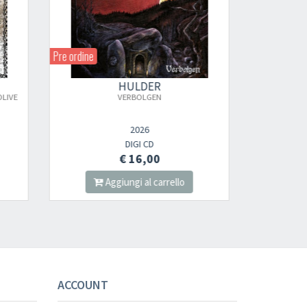
nnot be validated.
Pre ordine
HULDER
VERBOLGEN (SPLATTER)
2026
LP
€ 30,00
lo
Aggiungi al carrello
s successful.
ACCOUNT