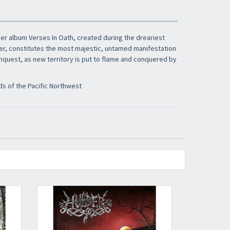
Iscriviti alla newsletter di
Sound Cave
per
essere sempre informato delle novità, degli
ultimi arrivi in negozio e delle promozioni
er album Verses In Oath, created during the dreariest
attive!
er, constitutes the most majestic, untamed manifestation
onquest, as new territory is put to flame and conquered by
ds of the Pacific Northwest