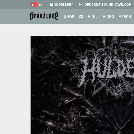
02 36533634
ORDERS@SOUND-CAVE.COM
IT
EN
SHOP
CD
VINILI
VIDEO
MERCH