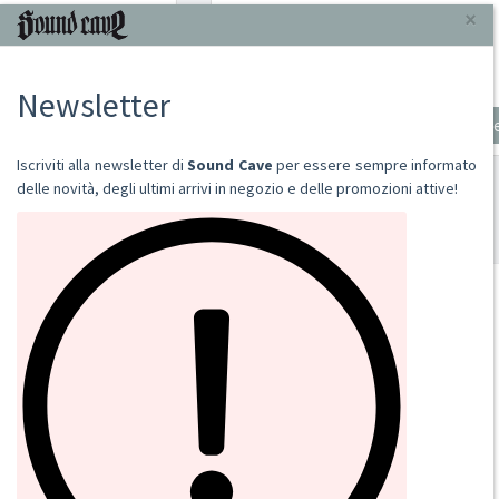
2019
CD
€ 13,00
Aggiungi al carrello
SOUND CAVE
02 36533634
orders@sound-cave.com
Sound Cave di Roberto Mammarella
Via Valparaiso 9
20144 Milano