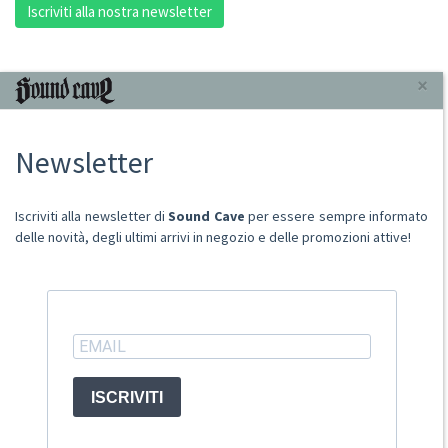
Iscriviti alla nostra newsletter
INFORMAZIONI
×
Chi Siamo
Newsletter
Punto Vendita
Condizioni Di Vendita
Spese postali
Iscriviti alla newsletter di
Sound Cave
per essere sempre informato
Domande Comuni
delle novità, degli ultimi arrivi in negozio e delle promozioni attive!
Contatti
Ritiro merce in sede
ACCOUNT
ISCRIVITI