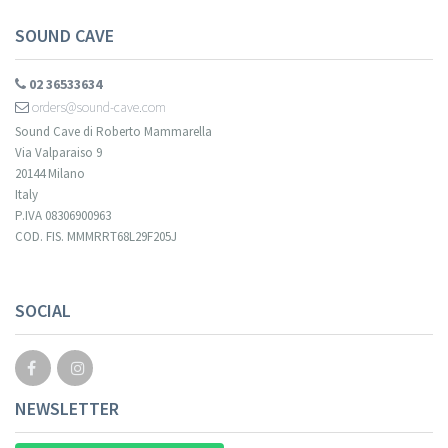
SOUND CAVE
02 36533634
orders@sound-cave.com
Sound Cave di Roberto Mammarella
Via Valparaiso 9
20144 Milano
Italy
P.IVA 08306900963
COD. FIS. MMMRRT68L29F205J
SOCIAL
NEWSLETTER