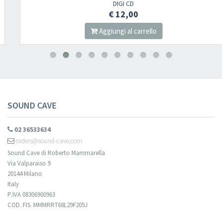
DIGI CD
€ 12,00
Aggiungi al carrello
SOUND CAVE
02 36533634
orders@sound-cave.com
Sound Cave di Roberto Mammarella
Via Valparaiso 9
20144 Milano
Italy
P.IVA 08306900963
COD. FIS. MMMRRT68L29F205J