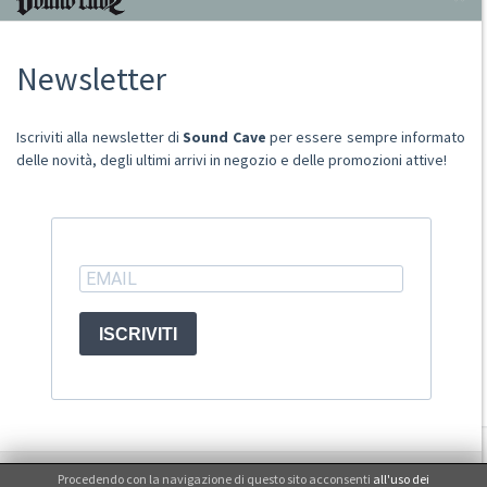
Chi Siamo
Newsletter
Punto Vendita
Condizioni Di Vendita
Spese postali
Iscriviti alla newsletter di
Sound Cave
per essere sempre informato
Domande Comuni
delle novità, degli ultimi arrivi in negozio e delle promozioni attive!
Contatti
Ritiro merce in sede
ACCOUNT
ISCRIVITI
© Sound Cave 2026 -
Info privacy
Procedendo con la navigazione di questo sito acconsenti
all'uso dei
Non mi interessa