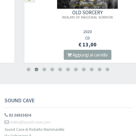
OLD SORCERY
REALMS OF MAGICKAL SORROW
2020
CD
€ 13,00
Aggiungi al carrello
SOUND CAVE
02 36533634
orders@sound-cave.com
Sound Cave di Roberto Mammarella
Via Valparaiso 9