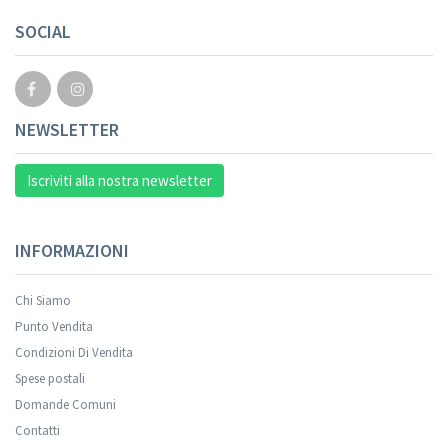
Your registration cannot be validated.
SOCIAL
NEWSLETTER
Iscriviti alla nostra newsletter
INFORMAZIONI
Chi Siamo
Punto Vendita
Condizioni Di Vendita
Spese postali
Your registration was successful.
Domande Comuni
Contatti