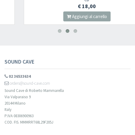
Newsletter
€ 18,00
Aggiungi al carrello
Iscriviti alla newsletter di
Sound Cave
per essere sempre informato
delle novità, degli ultimi arrivi in negozio e delle promozioni attive!
SOUND CAVE
02 36533634
orders@sound-cave.com
Sound Cave di Roberto Mammarella
Via Valparaiso 9
20144 Milano
Italy
P.IVA 08306900963
COD. FIS. MMMRRT68L29F205J