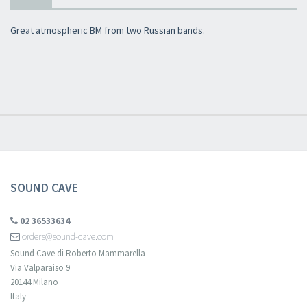
×
Great atmospheric BM from two Russian bands.
Newsletter
Iscriviti alla newsletter di
Sound Cave
per essere sempre informato
delle novità, degli ultimi arrivi in negozio e delle promozioni attive!
SOUND CAVE
02 36533634
orders@sound-cave.com
Sound Cave di Roberto Mammarella
Via Valparaiso 9
20144 Milano
Italy