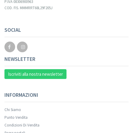
P.IVA 08306900963
COD. FIS. MMMRRT68L29F205J
Your registration cannot be validated.
SOCIAL
NEWSLETTER
Iscriviti alla nostra newsletter
INFORMAZIONI
Chi Siamo
Punto Vendita
Condizioni Di Vendita
Spese postali