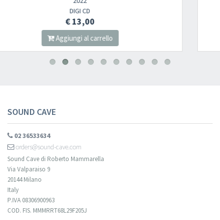
2023
DIGI CD
€ 13,00
o
Aggiungi al carrell
SOUND CAVE
02 36533634
orders@sound-cave.com
Sound Cave di Roberto Mammarella
Via Valparaiso 9
20144 Milano
Italy
P.IVA 08306900963
COD. FIS. MMMRRT68L29F205J