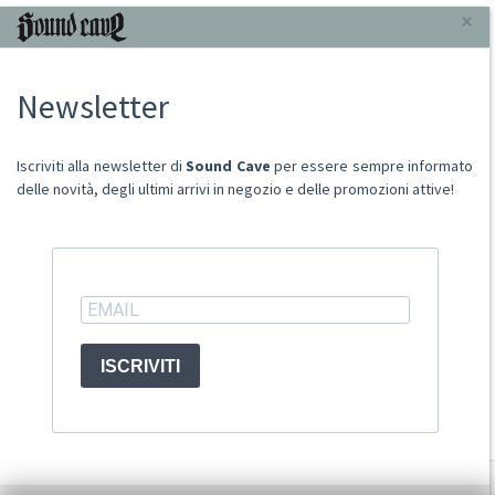
INFORMAZIONI
×
Chi Siamo
Newsletter
Punto Vendita
Condizioni Di Vendita
Spese postali
Iscriviti alla newsletter di
Sound Cave
per essere sempre informato
Domande Comuni
delle novità, degli ultimi arrivi in negozio e delle promozioni attive!
Contatti
Ritiro merce in sede
ACCOUNT
ISCRIVITI
© Sound Cave 2026 -
Info privacy