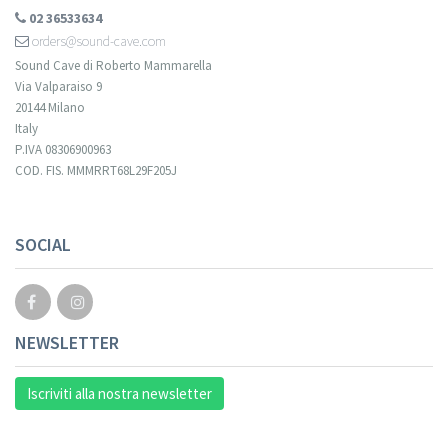
02 36533634
orders@sound-cave.com
Sound Cave di Roberto Mammarella
Via Valparaiso 9
20144 Milano
Italy
P.IVA 08306900963
COD. FIS. MMMRRT68L29F205J
SOCIAL
NEWSLETTER
Iscriviti alla nostra newsletter