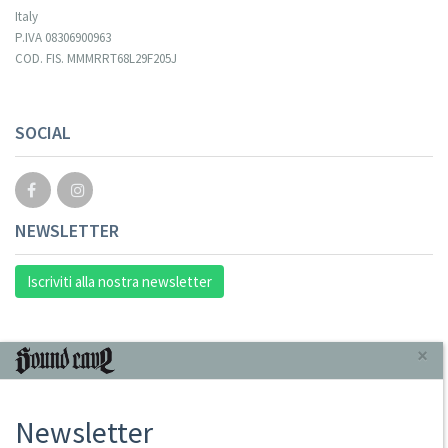
Italy
P.IVA 08306900963
COD. FIS. MMMRRT68L29F205J
SOCIAL
NEWSLETTER
Iscriviti alla nostra newsletter
INFORMAZIONI
×
Chi Siamo
Newsletter
Punto Vendita