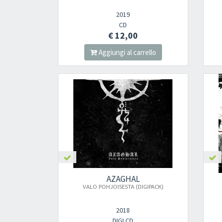
2019
CD
€ 12,00
Aggiungi al carrello
AZAGHAL
VALO POHJOISESTA (DIGIPACK)
2018
DIGI CD