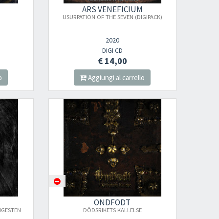
ARS VENEFICIUM
USURPATION OF THE SEVEN (DIGIPACK)
2020
DIGI CD
€ 14,00
o
Aggiungi al carrello
ONDFODT
NGESTEN
DÖDSRIKETS KALLELSE