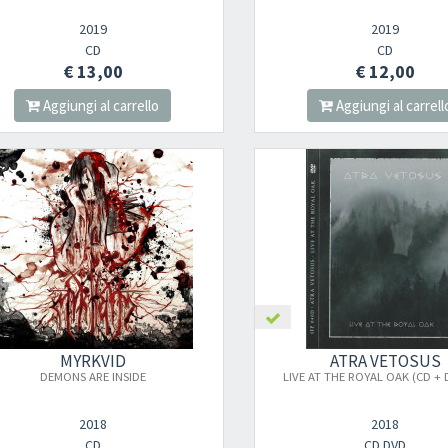
2019
2019
CD
CD
€ 13,00
€ 12,00
Aggiungi al carrello
Aggiungi al carrell
MYRKVID
ATRA VETOSUS
DEMONS ARE INSIDE
LIVE AT THE ROYAL OAK (CD + 
2018
2018
CD
CD DVD