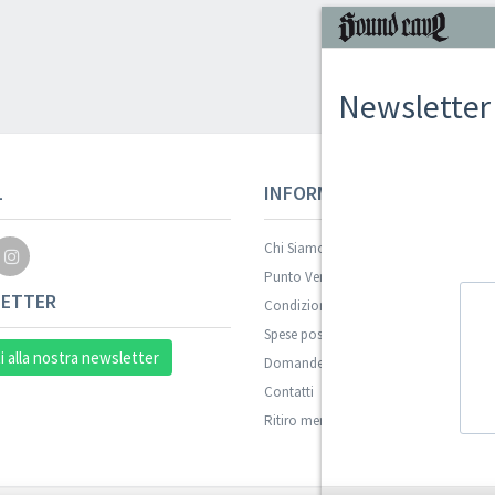
Newsletter
L
INFORMAZIONI
Chi Siamo
Punto Vendita
ETTER
Condizioni Di Vendita
Spese postali
ti alla nostra newsletter
Domande Comuni
Contatti
Ritiro merce in sede