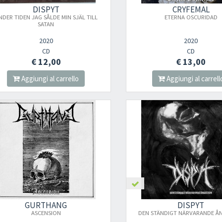
DISPYT
CRYFEMAL
NDER TIDEN JAG SÅLDE MIN SJÄL TILL
ETERNA OSCURIDAD
SATAN
2020
2020
CD
CD
€ 12,00
€ 13,00
Aggiungi al carrello
Aggiungi al carrell
GURTHANG
DISPYT
ASCENSION
DEN STÄNDIGT NÄRVARANDE Å