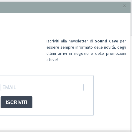
189
prodotti, pagina 5 di 8
Iscriviti alla newsletter di
Sound Cave
per
essere sempre informato delle novità, degli
ultimi arrivi in negozio e delle promozioni
attive!
ACCOUNT
Registrati
Accedi
ISCRIVITI