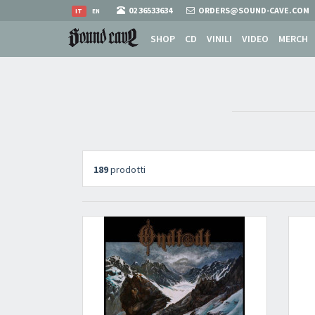
02 36533634
ORDERS@SOUND-CAVE.COM
IT
EN
SHOP
CD
VINILI
VIDEO
MERCH
189
prodotti