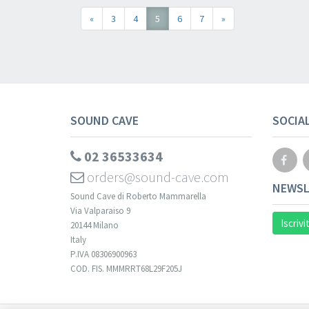
«
3
4
5
6
7
»
SOUND CAVE
SOCIA
02 36533634
orders@sound-cave.com
NEWSL
Sound Cave di Roberto Mammarella
Via Valparaiso 9
Iscrivi
20144 Milano
Italy
P.IVA 08306900963
COD. FIS. MMMRRT68L29F205J