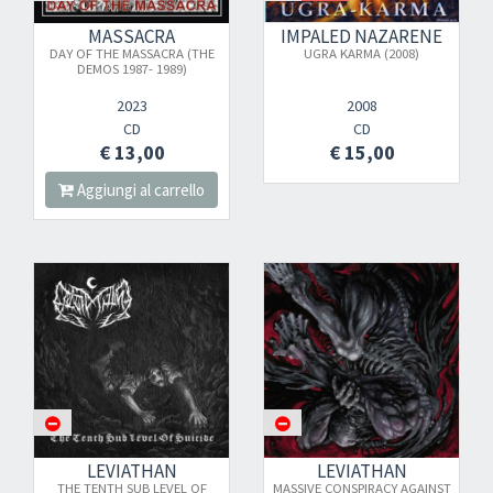
MASSACRA
IMPALED NAZARENE
DAY OF THE MASSACRA (THE
UGRA KARMA (2008)
DEMOS 1987- 1989)
2023
2008
CD
CD
€ 13,00
€ 15,00
Aggiungi al carrello
LEVIATHAN
LEVIATHAN
THE TENTH SUB LEVEL OF
MASSIVE CONSPIRACY AGAINST