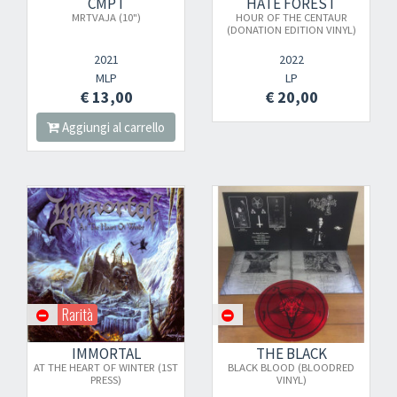
CMPT
HATE FOREST
MRTVAJA (10")
HOUR OF THE CENTAUR
(DONATION EDITION VINYL)
2021
2022
MLP
LP
€ 13,00
€ 20,00
Aggiungi al carrello
Rarità
IMMORTAL
THE BLACK
AT THE HEART OF WINTER (1ST
BLACK BLOOD (BLOODRED
PRESS)
VINYL)