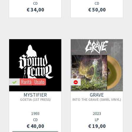
CD
CD
€ 34,00
€ 50,00
Rarità
Usato
MYSTIFIER
GRAVE
GOETIA (1ST PRESS)
INTO THE GRAVE (SWIRL VINYL)
1993
2023
CD
LP
€ 40,00
€ 19,00