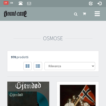
IT
EN
Toggl
naviga
OSMOSE
970
prodotti