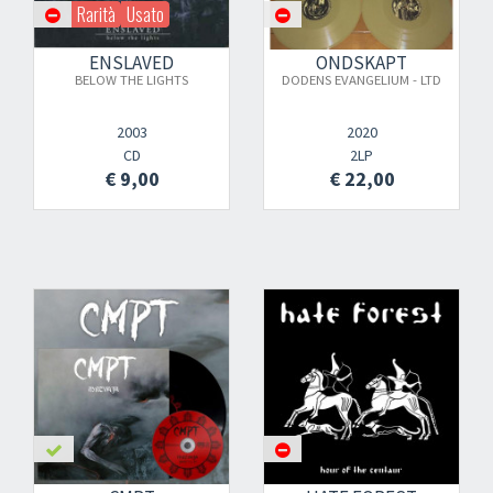
Rarità
Usato
ENSLAVED
ONDSKAPT
BELOW THE LIGHTS
DODENS EVANGELIUM - LTD
2003
2020
CD
2LP
€ 9,00
€ 22,00