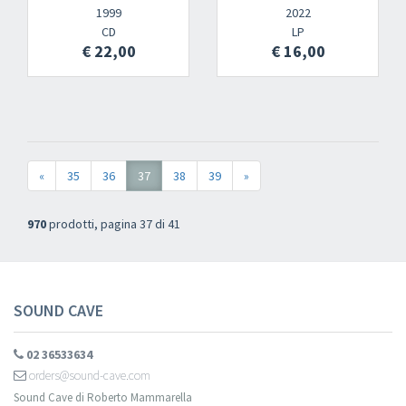
1999
2022
CD
LP
€ 22,00
€ 16,00
«
35
36
37
38
39
»
970
prodotti, pagina 37 di 41
SOUND CAVE
02 36533634
orders@sound-cave.com
Sound Cave di Roberto Mammarella