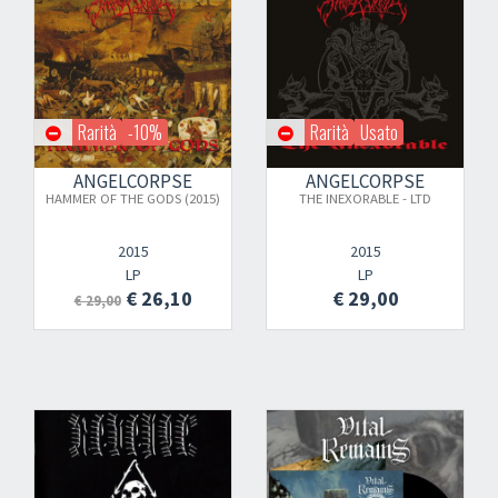
Rarità
-10%
Rarità
Usato
ANGELCORPSE
ANGELCORPSE
HAMMER OF THE GODS (2015)
THE INEXORABLE - LTD
2015
2015
LP
LP
€ 26,10
€ 29,00
€ 29,00