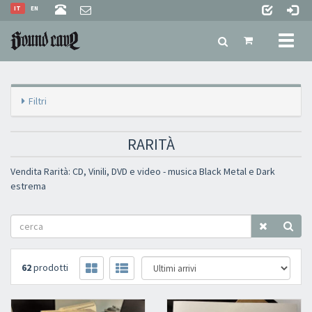
IT
EN
Toggl
naviga
Filtri
RARITÀ
Vendita Rarità: CD, Vinili, DVD e video - musica Black Metal e Dark
estrema
62
prodotti