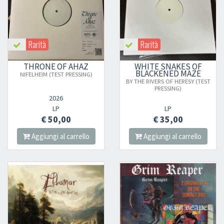
Rarità
Rarità
THRONE OF AHAZ
WHITE SNAKES OF
BLACKENED MAZE
NIFELHEIM (TEST PRESSING)
BY THE RIVERS OF HERESY (TEST
PRESSING)
2026
LP
LP
€ 50,00
€ 35,00
Aggiungi al carrello
Aggiungi al carrello