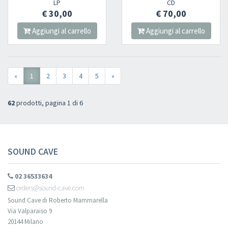
LP
CD
€ 30,00
€ 70,00
Aggiungi al carrello
Aggiungi al carrello
«
1
2
3
4
5
»
62
prodotti, pagina 1 di 6
SOUND CAVE
02 36533634
orders@sound-cave.com
Sound Cave di Roberto Mammarella
Via Valparaiso 9
20144 Milano