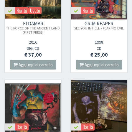
Rarità
Usato
Rarità
ELDAMAR
GRIM REAPER
THE FORCE OF THE ANCIENT LAND
SEE YOU IN HELL / FEAR NO EVIL
(FIRST PRESS)
2016
1998
DIGI CD
CD
€ 37,00
€ 25,00
Aggiungi al carrello
Aggiungi al carrello
Rarità
Rarità