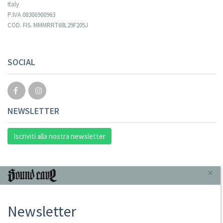
Italy
P.IVA 08306900963
COD. FIS. MMMRRT68L29F205J
SOCIAL
NEWSLETTER
Iscriviti alla nostra newsletter
INFORMAZIONI
×
Chi Siamo
Newsletter
Punto Vendita
Condizioni Di Vendita