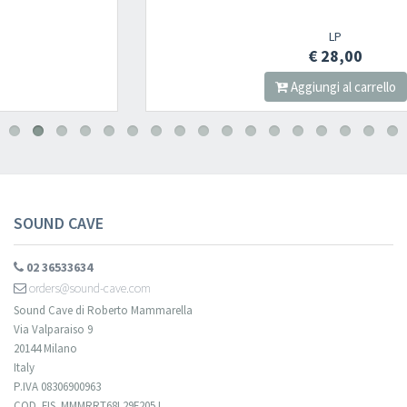
Newsletter
LP
€ 28,00
Aggiungi al carrello
Iscriviti alla newsletter di
Sound Cave
per essere sempre informato
delle novità, degli ultimi arrivi in negozio e delle promozioni attive!
SOUND CAVE
02 36533634
orders@sound-cave.com
Sound Cave di Roberto Mammarella
Via Valparaiso 9
20144 Milano
Italy
P.IVA 08306900963
COD. FIS. MMMRRT68L29F205J