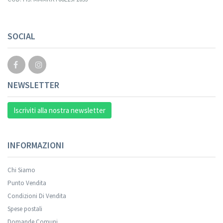
Your registration cannot be validated.
SOCIAL
NEWSLETTER
Iscriviti alla nostra newsletter
INFORMAZIONI
Chi Siamo
Punto Vendita
Condizioni Di Vendita
Spese postali
Your registration was successful.
Domande Comuni