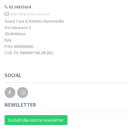
02 36533634
orders@sound-cave.com
Sound Cave di Roberto Mammarella
Via Valparaiso 9
20144 Milano
Italy
P.IVA 08306900963
COD. FIS. MMMRRT68L29F205J
SOCIAL
NEWSLETTER
Iscriviti alla nostra newsletter