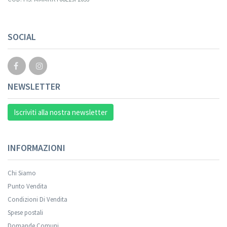
Your registration cannot be validated.
SOCIAL
NEWSLETTER
Iscriviti alla nostra newsletter
INFORMAZIONI
Chi Siamo
Punto Vendita
Condizioni Di Vendita
Spese postali
Your registration was successful.
Domande Comuni