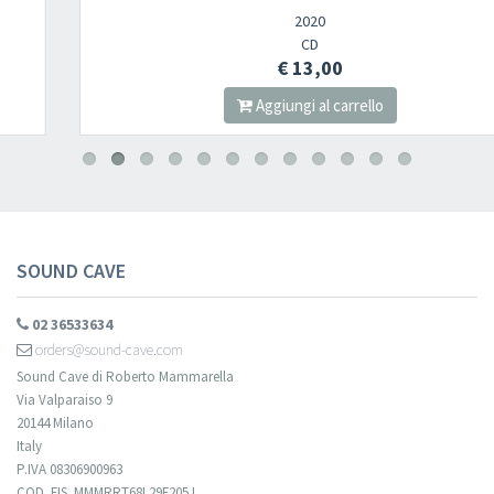
2020
Newsletter
CD
€ 13,00
Aggiungi al carrello
Iscriviti alla newsletter di
Sound Cave
per essere sempre informato
delle novità, degli ultimi arrivi in negozio e delle promozioni attive!
SOUND CAVE
02 36533634
orders@sound-cave.com
Sound Cave di Roberto Mammarella
Via Valparaiso 9
20144 Milano
Italy
P.IVA 08306900963
COD. FIS. MMMRRT68L29F205J