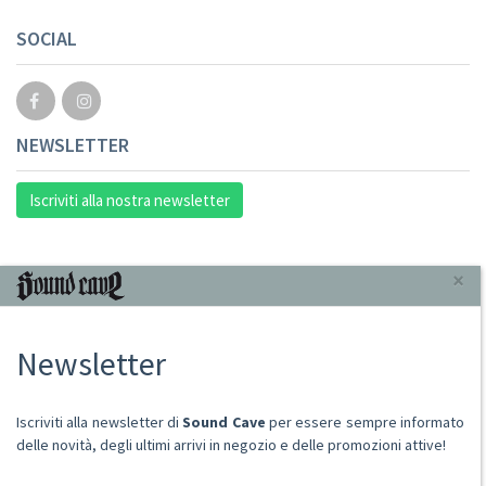
SOCIAL
NEWSLETTER
Iscriviti alla nostra newsletter
INFORMAZIONI
×
Chi Siamo
Newsletter
Punto Vendita
Condizioni Di Vendita
Spese postali
Iscriviti alla newsletter di
Sound Cave
per essere sempre informato
Domande Comuni
delle novità, degli ultimi arrivi in negozio e delle promozioni attive!
Contatti