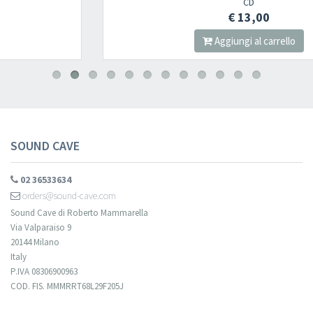
CD
€ 13,00
Aggiungi al carrello
SOUND CAVE
02 36533634
orders@sound-cave.com
Sound Cave di Roberto Mammarella
Via Valparaiso 9
20144 Milano
Italy
P.IVA 08306900963
COD. FIS. MMMRRT68L29F205J