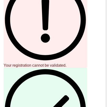
SOUND CAVE
02 36533634
orders@sound-cave.com
Sound Cave di Roberto Mammarella
Via Valparaiso 9
20144 Milano
Italy
P.IVA 08306900963
COD. FIS. MMMRRT68L29F205J
SOCIAL
NEWSLETTER
Iscriviti alla nostra newsletter