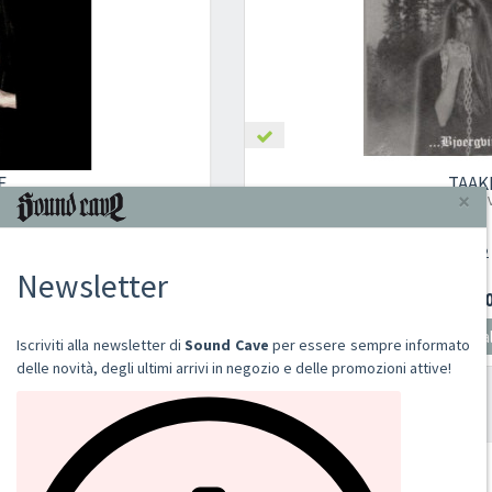
TAAKE
BJOERGVIN
2002
CD
€ 13,00
Aggiungi al carrello