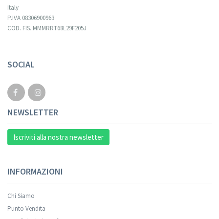
Italy
P.IVA 08306900963
COD. FIS. MMMRRT68L29F205J
Your registration cannot be validated.
SOCIAL
NEWSLETTER
Iscriviti alla nostra newsletter
INFORMAZIONI
Chi Siamo
Punto Vendita