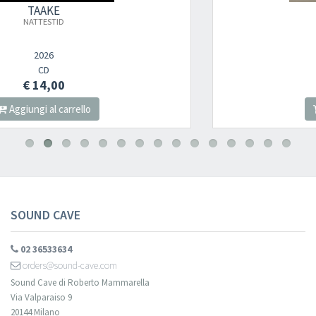
TAAKE
×
DOEDSKVAD
2005
Newsletter
CD
€ 14,00
Aggiungi al carrello
Iscriviti alla newsletter di
Sound Cave
per essere sempre informato
delle novità, degli ultimi arrivi in negozio e delle promozioni attive!
SOUND CAVE
02 36533634
orders@sound-cave.com
Sound Cave di Roberto Mammarella
Via Valparaiso 9
20144 Milano