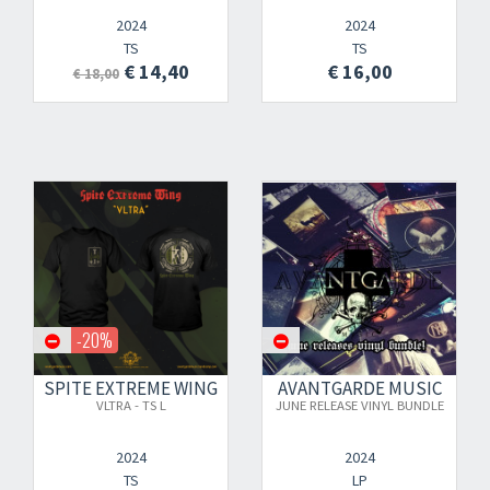
2024
2024
TS
TS
€ 14,40
€ 16,00
€ 18,00
-20%
SPITE EXTREME WING
AVANTGARDE MUSIC
VLTRA - TS L
JUNE RELEASE VINYL BUNDLE
2024
2024
TS
LP