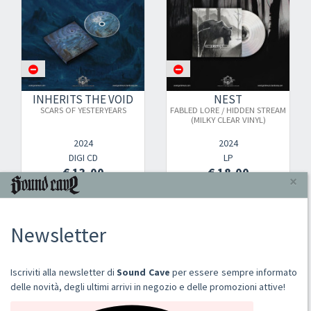
INHERITS THE VOID
NEST
SCARS OF YESTERYEARS
FABLED LORE / HIDDEN STREAM
(MILKY CLEAR VINYL)
2024
2024
DIGI CD
LP
€ 13,00
€ 18,00
«
9
10
11
12
13
»
1479
prodotti, pagina 11 di 62