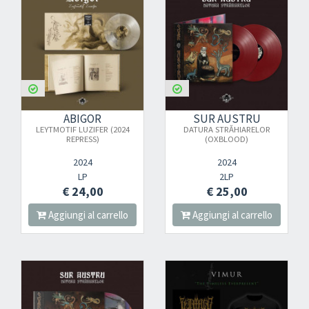
ABIGOR
SUR AUSTRU
LEYTMOTIF LUZIFER (2024
DATURA STR​Ă​HIARELOR
REPRESS)
(OXBLOOD)
2024
2024
LP
2LP
€ 24,00
€ 25,00
Aggiungi al carrello
Aggiungi al carrello