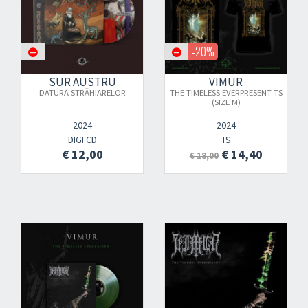
-20%
SUR AUSTRU
VIMUR
DATURA STR​Ă​HIARELOR
THE TIMELESS EVERPRESENT TS
(SIZE M)
2024
2024
DIGI CD
TS
€ 12,00
€ 14,40
€ 18,00