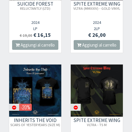
SUICIDE FOREST
SPITE EXTREME WING
RELUCTANTLY (LTD)
VLTRA (MMXXIV) - GOLD VINYL
2024
2024
LP
2LP
€ 16,15
€ 26,00
€ 19,00
Aggiungi al carrello
Aggiungi al carrello
-20%
INHERITS THE VOID
SPITE EXTREME WING
SCARS OF YESTERYEARS (SIZE M)
VLTRA - TS M