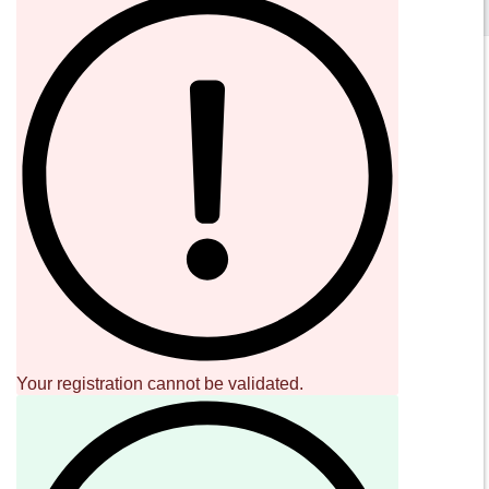
SOUND CAVE
02 36533634
orders@sound-cave.com
Sound Cave di Roberto Mammarella
Via Valparaiso 9
20144 Milano
Italy
P.IVA 08306900963
COD. FIS. MMMRRT68L29F205J
SOCIAL