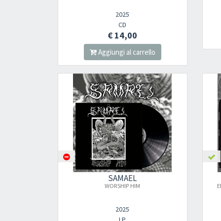
2025
CD
€ 14,00
Aggiungi al carrello
SAMAEL
WORSHIP HIM
E
2025
LP