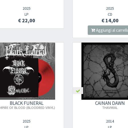
2025
2025
LP
CD
€ 22,00
€ 14,00
Aggiungi al carrell
BLACK FUNERAL
CAINAN DAWN
MPIRE OF BLOOD (BLOODRED VINYL)
THAVMIAL
2025
2014
LP
LP