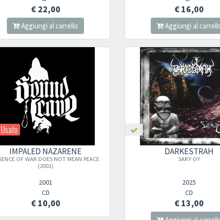
€ 22,00
€ 16,00
Aggiungi al carrello
Aggiungi al carrell
Usato
IMPALED NAZARENE
DARKESTRAH
SENCE OF WAR DOES NOT MEAN PEACE
SARY OY
(2001)
2001
2025
CD
CD
€ 10,00
€ 13,00
Aggiungi al carrell