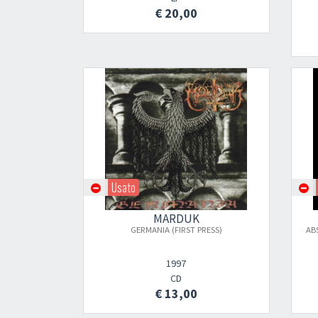
€ 20,00
Usato
MARDUK
GERMANIA (FIRST PRESS)
AB
1997
CD
€ 13,00