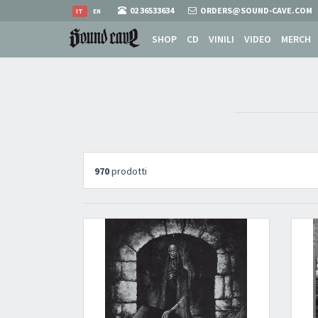
02 36533634
ORDERS@SOUND-CAVE.COM
IT
EN
SHOP
CD
VINILI
VIDEO
MERCH
970
prodotti