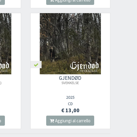
GJENDØD
)
SVEKKELSE
2025
CD
€ 13,00
o
Aggiungi al carrello
×