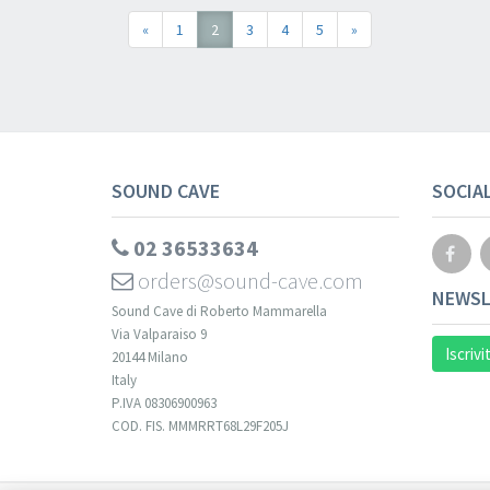
«
1
2
3
4
5
»
SOUND CAVE
SOCIA
02 36533634
orders@sound-cave.com
NEWSL
Sound Cave di Roberto Mammarella
Via Valparaiso 9
Iscrivi
20144 Milano
Italy
P.IVA 08306900963
COD. FIS. MMMRRT68L29F205J