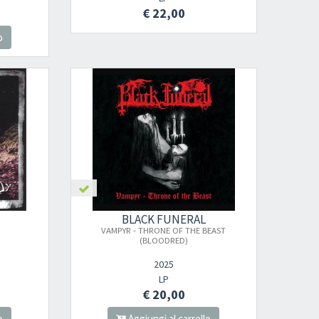
€ 22,00
o
BLACK FUNERAL
VAMPYR - THRONE OF THE BEAST
(BLOODRED)
2025
LP
€ 20,00
o
Aggiungi al carrello