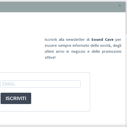
970
prodotti, pagina 2 di 41
Iscriviti alla newsletter di
Sound Cave
per
essere sempre informato delle novità, degli
ultimi arrivi in negozio e delle promozioni
attive!
ACCOUNT
Registrati
Accedi
ISCRIVITI