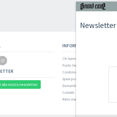
Newsletter
L
INFORMAZIONI
Chi Siamo
Punto Vendita
ETTER
Condizioni Di Vendita
Spese postali
ti alla nostra newsletter
Domande Comuni
Contatti
Ritiro merce in sede