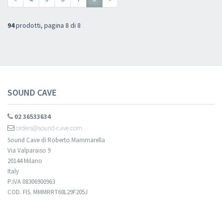
94
prodotti, pagina 8 di 8
SOUND CAVE
02 36533634
orders@sound-cave.com
Sound Cave di Roberto Mammarella
Via Valparaiso 9
20144 Milano
Italy
P.IVA 08306900963
COD. FIS. MMMRRT68L29F205J