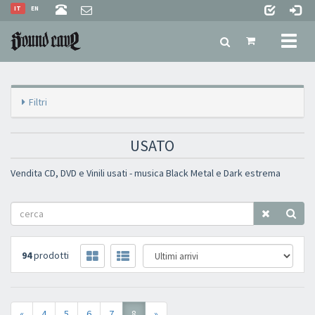
IT
EN
Toggl
naviga
Filtri
USATO
Vendita CD, DVD e Vinili usati - musica Black Metal e Dark estrema
94
prodotti
«
4
5
6
7
8
»