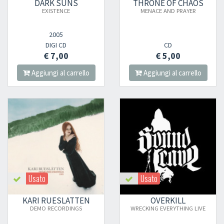
DARK SUNS
THRONE OF CHAOS
EXISTENCE
MENACE AND PRAYER
2005
DIGI CD
CD
€ 7,00
€ 5,00
Aggiungi al carrello
Aggiungi al carrello
Usato
Usato
KARI RUESLATTEN
OVERKILL
DEMO RECORDINGS
WRECKING EVERYTHING LIVE