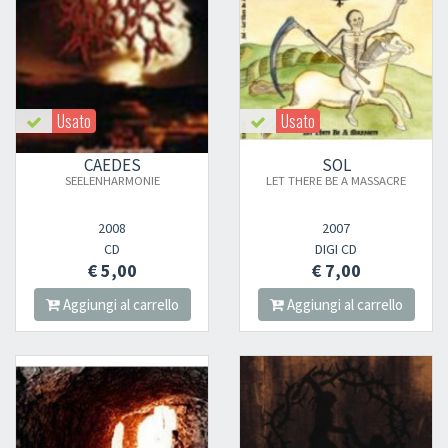
Usato
Usato
CAEDES
SOL
SEELENHARMONIE
LET THERE BE A MASSACRE
2008
2007
CD
DIGI CD
€ 5,00
€ 7,00
Aggiungi al carrello
Aggiungi al carrello