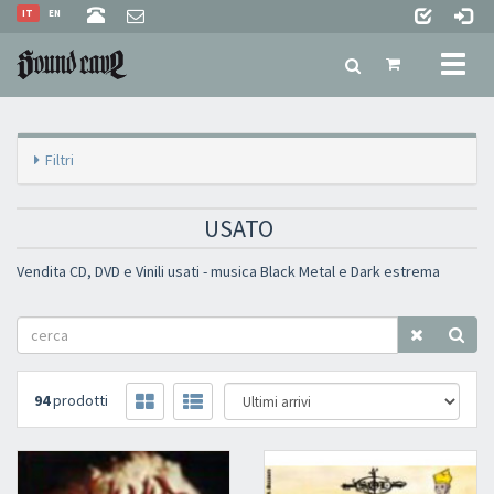
IT
EN
Toggl
naviga
Filtri
USATO
Vendita CD, DVD e Vinili usati - musica Black Metal e Dark estrema
94
prodotti