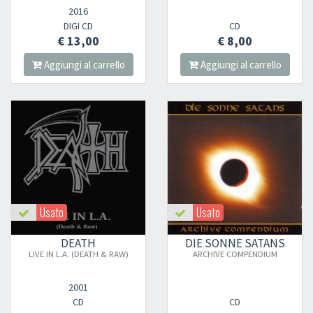
2016
DIGI CD
CD
€ 13,00
€ 8,00
Aggiungi al carrello
Aggiungi al carrello
Usato
Usato
DEATH
DIE SONNE SATANS
LIVE IN L.A. (DEATH & RAW)
ARCHIVE COMPENDIUM
2001
CD
CD