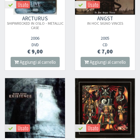
Usato
Usato
ARCTURUS
ANGST
SHIPWRECKED IN OSLO - METALLIC
IN HOC SIGNO VINCES
CASE
2006
2005
DVD
CD
€ 9,00
€ 7,00
Aggiungi al carrello
Aggiungi al carrello
Usato
Usato