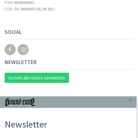
P.IVA 08306900963
COD. FIS. MMMRRT68L29F205J
SOCIAL
NEWSLETTER
Iscriviti alla nostra newsletter
INFORMAZIONI
×
Chi Siamo
Newsletter
Punto Vendita
Condizioni Di Vendita