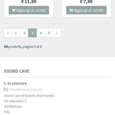
€ 11,00
€ 7,00
Aggiungi al carrello
Aggiungi al carrello
«
1
2
3
4
5
»
94
prodotti, pagina 3 di 8
SOUND CAVE
02 36533634
orders@sound-cave.com
Sound Cave di Roberto Mammarella
Via Valparaiso 9
20144 Milano
Italy