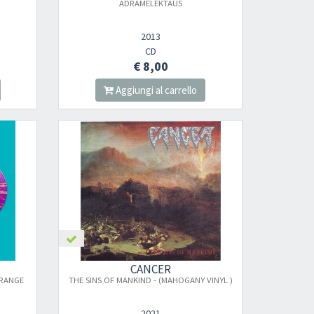
ADRAMELEKTAUS
2013
CD
€ 8,00
Aggiungi al carrello
nnot be validated.
CANCER
ORANGE
THE SINS OF MANKIND - (MAHOGANY VINYL )
2021