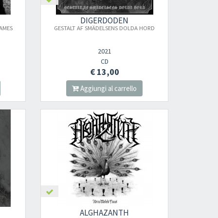
DIGERDODEN
AMES
GESTALT AF SMÄDELSENS DOLDA HORD
2021
CD
€ 13,00
Aggiungi al carrello
×
Iscriviti alla newsletter di
Sound Cave
per
essere sempre informato delle novità, degli
ultimi arrivi in negozio e delle promozioni
attive!
ALGHAZANTH