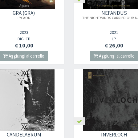
GRA (GRÁ)
NEFANDUS
LYCAON
THE NIGHTWINDS CARRIED OUR N
2023
2021
DIGI CD
LP
€ 10,00
€ 26,00
Aggiungi al carrello
Aggiungi al carrello
Newsletter
CANDELABRUM
INVERLOCH