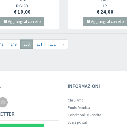
DIGI CD
LP
€ 10,00
€ 24,00
Aggiungi al carrello
Aggiungi al carrello
48
249
250
251
252
»
Your registration wa
L
INFORMAZIONI
Chi Siamo
Punto Vendita
ETTER
Condizioni Di Vendita
Spese postali