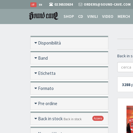
02 36533634
ORDERS@SOUND-CAVE.COM
IT
EN
SHOP
CD
VINILI
VIDEO
MERCH
Disponibilità
Back in 
Band
Etichetta
3288
p
Formato
Pre ordine
Back in stock
Azzera
Back in stock