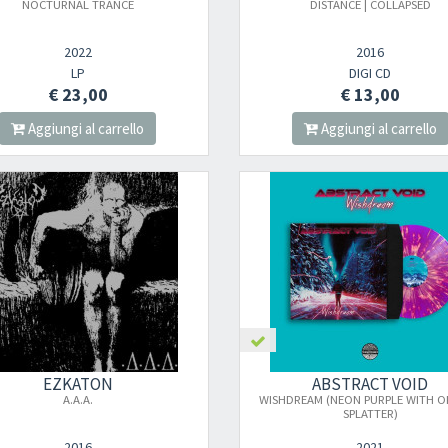
NOCTURNAL TRANCE
DISTANCE | COLLAPSED
2022
2016
LP
DIGI CD
€ 23,00
€ 13,00
Aggiungi al carrello
Aggiungi al carrello
Your registration ca
EZKATON
ABSTRACT VOID
A.A.A.
WISHDREAM (NEON PURPLE WITH 
SPLATTER)
2016
2021