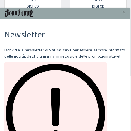
2021
2023
DIGI CD
DIGI CD
€ 14,00
€ 11,90
€ 14,00
Aggiungi al carrello
Aggiungi al carrello
«
1
2
3
4
5
»
3280
prodotti, pagina 1 di 274
SOUND CAVE
02 36533634
orders@sound-cave.com
Sound Cave di Roberto Mammarella
Via Valparaiso 9