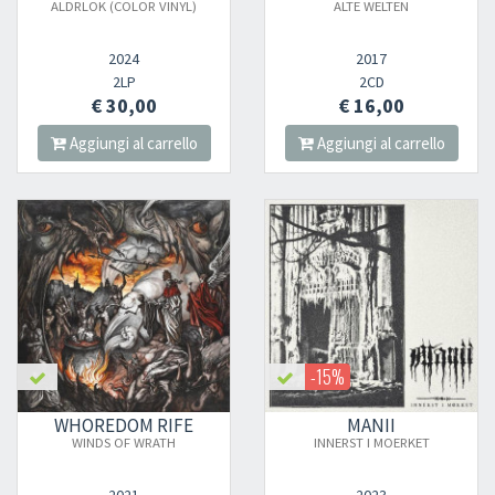
ALDRLOK (COLOR VINYL)
ALTE WELTEN
2024
2017
2LP
2CD
€ 30,00
€ 16,00
Aggiungi al carrello
Aggiungi al carrello
-15%
WHOREDOM RIFE
MANII
WINDS OF WRATH
INNERST I MOERKET