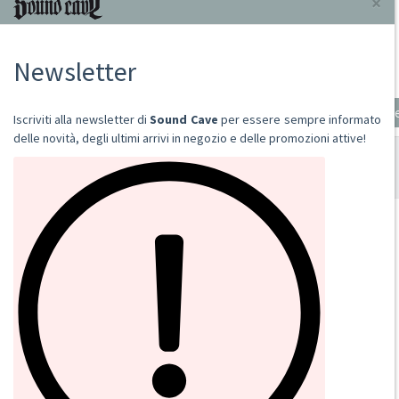
DAUDI BALDRS
2010
CD
€ 15,00
Aggiungi al carrello
SOUND CAVE
02 36533634
orders@sound-cave.com
Sound Cave di Roberto Mammarella
Via Valparaiso 9
20144 Milano
Italy