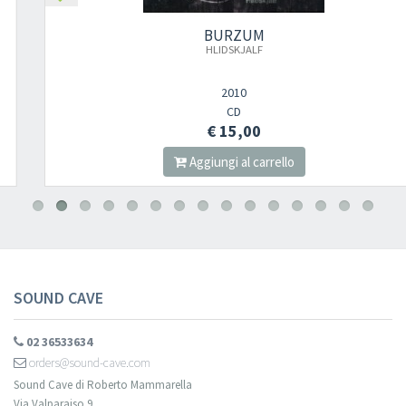
BURZUM
HLIDSKJALF
2010
CD
€ 15,00
Aggiungi al carrello
SOUND CAVE
02 36533634
orders@sound-cave.com
Sound Cave di Roberto Mammarella
Via Valparaiso 9