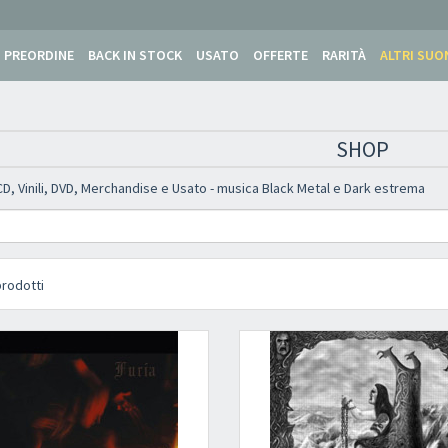
PREORDINE
BACK IN STOCK
USATO
OFFERTE
RARITÀ
ALTRI SUO
SHOP
CD, Vinili, DVD, Merchandise e Usato - musica Black Metal e Dark estrema
rodotti