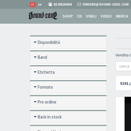
02 36533634
ORDERS@SOUND-CAVE.COM
IT
EN
SHOP
CD
VINILI
VIDEO
MERCH
Disponibilità
Vendita 
Band
Etichetta
5191
p
Formato
Pre ordine
Back in stock