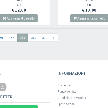
CD
CD
€ 12,00
€ 13,00
Aggiungi al carrello
Aggiungi al carrello
66
367
368
369
370
»
Your registration wa
L
INFORMAZIONI
Chi Siamo
Punto Vendita
ETTER
Condizioni Di Vendita
Spese postali