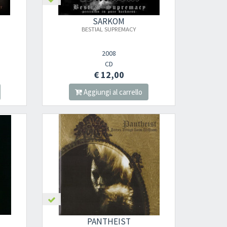
SARKOM
BESTIAL SUPREMACY
2008
CD
€ 12,00
Aggiungi al carrello
×
Iscriviti alla newsletter di
Sound Cave
per
essere sempre informato delle novità, degli
ultimi arrivi in negozio e delle promozioni
attive!
PANTHEIST