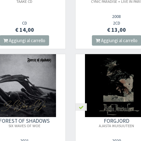
TAAKE CD
CYNIC PARADISE + LIVE IN PARI
2008
CD
2CD
€ 14,00
€ 13,00
Aggiungi al carrello
Aggiungi al carrello
Your registration ca
FOREST OF SHADOWS
FORGJORD
SIX WAVES OF WOE
AJASTA IKUISUUTEEN
2021
2020