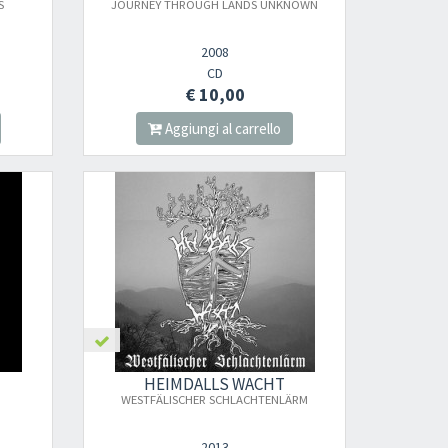
S
JOURNEY THROUGH LANDS UNKNOWN
2008
CD
€ 10,00
Aggiungi al carrello
nnot be validated.
HEIMDALLS WACHT
WESTFÄLISCHER SCHLACHTENLÄRM
2013