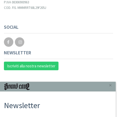
P.IVA 08306900963
COD. FIS. MMMRRT68L29F205J
SOCIAL
NEWSLETTER
Iscriviti alla nostra newsletter
INFORMAZIONI
×
Chi Siamo
Newsletter
Punto Vendita
Condizioni Di Vendita