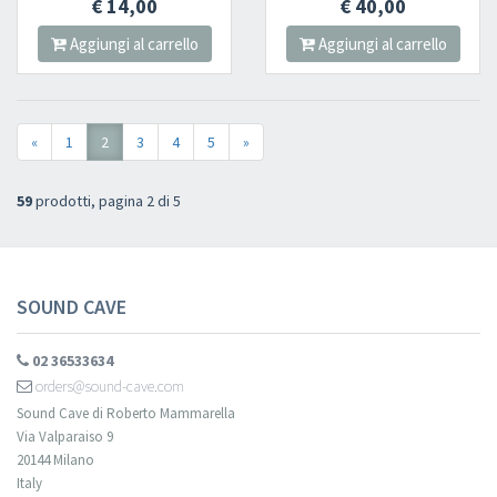
€ 14,00
€ 40,00
Aggiungi al carrello
Aggiungi al carrello
«
1
2
3
4
5
»
59
prodotti, pagina 2 di 5
SOUND CAVE
02 36533634
orders@sound-cave.com
Sound Cave di Roberto Mammarella
Via Valparaiso 9
20144 Milano
Italy