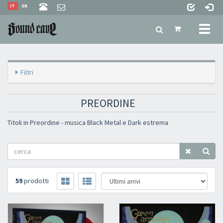
IT
EN
Toggl
naviga
Filtri
PREORDINE
Titoli in Preordine - musica Black Metal e Dark estrema
59
prodotti