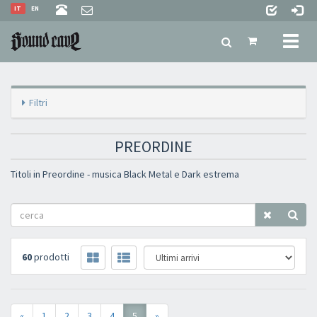
IT
EN
Toggl
naviga
Filtri
PREORDINE
Titoli in Preordine - musica Black Metal e Dark estrema
60
prodotti
«
1
2
3
4
5
»