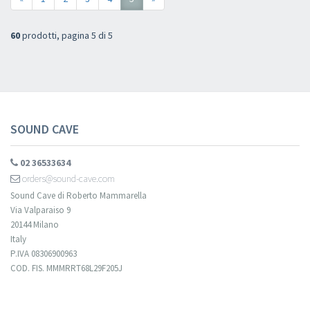
60
prodotti, pagina 5 di 5
SOUND CAVE
02 36533634
orders@sound-cave.com
Sound Cave di Roberto Mammarella
Via Valparaiso 9
20144 Milano
Italy
P.IVA 08306900963
COD. FIS. MMMRRT68L29F205J